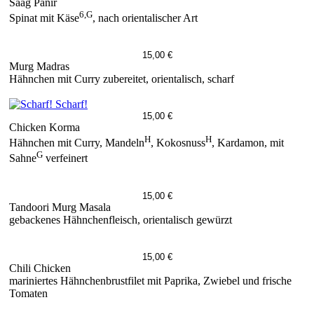
Saag Panir
6,G
Spinat mit Käse
, nach orientalischer Art
15,00 €
Murg Madras
Hähnchen mit Curry zubereitet, orientalisch, scharf
Scharf!
15,00 €
Chicken Korma
H
H
Hähnchen mit Curry, Mandeln
, Kokosnuss
, Kardamon, mit
G
Sahne
verfeinert
15,00 €
Tandoori Murg Masala
gebackenes Hähnchenfleisch, orientalisch gewürzt
15,00 €
Chili Chicken
mariniertes Hähnchenbrustfilet mit Paprika, Zwiebel und frische
Tomaten