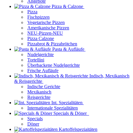
Angebote
Pizza & Calzone
Pizza
Fischpizzen
Vegetarische Pizzen
Amerikanische Pizzen
NEU-Pizzen-NEU
Pizza Calzone
Pizzabrot & Pizzabrötchen
Pasta & Aufläufe
Nudelgerichte
Tortellini
Überbackene Nudelgerichte
Frische Aufläufe
Indisch, Mexikanisch
& Reisgerichte
Indische Gerichte
Mexikanisch
Reisgerichte
Int. Spezialitäten
Internationale Spezialitäten
Specials & Döner
Specials
Döner
Kartoffelspeziaitäten