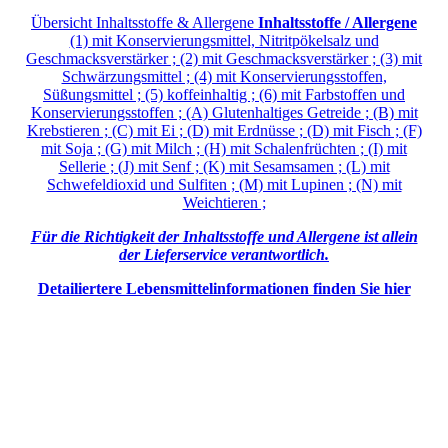
Übersicht Inhaltsstoffe & Allergene
Inhaltsstoffe / Allergene
(1) mit Konservierungsmittel, Nitritpökelsalz und
Geschmacksverstärker ; (2) mit Geschmacksverstärker ; (3) mit
Schwärzungsmittel ; (4) mit Konservierungsstoffen,
Süßungsmittel ; (5) koffeinhaltig ; (6) mit Farbstoffen und
Konservierungsstoffen ; (A) Glutenhaltiges Getreide ; (B) mit
Krebstieren ; (C) mit Ei ; (D) mit Erdnüsse ; (D) mit Fisch ; (F)
mit Soja ; (G) mit Milch ; (H) mit Schalenfrüchten ; (I) mit
Sellerie ; (J) mit Senf ; (K) mit Sesamsamen ; (L) mit
Schwefeldioxid und Sulfiten ; (M) mit Lupinen ; (N) mit
Weichtieren ;
Für die Richtigkeit der Inhaltsstoffe und Allergene ist allein
der Lieferservice verantwortlich.
Detailiertere Lebensmittelinformationen finden Sie hier
Login und Warenkob
E-Mail:
Passwort: (
Vergessen?
)