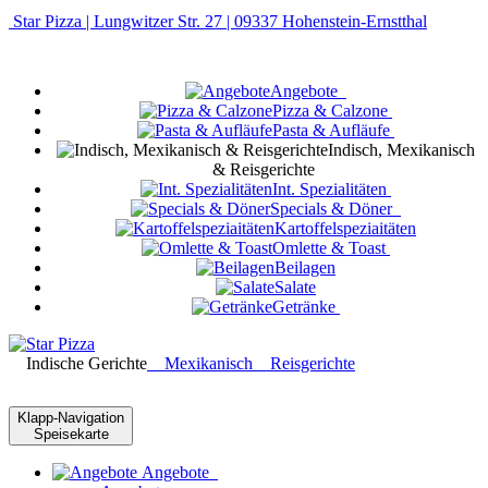
Star Pizza | Lungwitzer Str. 27 | 09337 Hohenstein-Ernstthal
Angebote
Pizza & Calzone
Pasta & Aufläufe
Indisch, Mexikanisch
& Reisgerichte
Int. Spezialitäten
Specials & Döner
Kartoffelspeziaitäten
Omlette & Toast
Beilagen
Salate
Getränke
Indische Gerichte
Mexikanisch
Reisgerichte
Klapp-Navigation
Speisekarte
Angebote