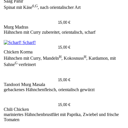
Saag Panir
6,G
Spinat mit Käse
, nach orientalischer Art
15,00 €
Murg Madras
Hähnchen mit Curry zubereitet, orientalisch, scharf
Scharf!
15,00 €
Chicken Korma
H
H
Hähnchen mit Curry, Mandeln
, Kokosnuss
, Kardamon, mit
G
Sahne
verfeinert
15,00 €
Tandoori Murg Masala
gebackenes Hähnchenfleisch, orientalisch gewürzt
15,00 €
Chili Chicken
mariniertes Hähnchenbrustfilet mit Paprika, Zwiebel und frische
Tomaten