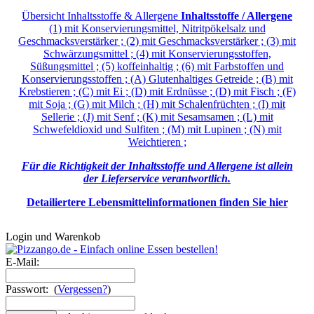
Übersicht Inhaltsstoffe & Allergene
Inhaltsstoffe / Allergene
(1) mit Konservierungsmittel, Nitritpökelsalz und
Geschmacksverstärker ; (2) mit Geschmacksverstärker ; (3) mit
Schwärzungsmittel ; (4) mit Konservierungsstoffen,
Süßungsmittel ; (5) koffeinhaltig ; (6) mit Farbstoffen und
Konservierungsstoffen ; (A) Glutenhaltiges Getreide ; (B) mit
Krebstieren ; (C) mit Ei ; (D) mit Erdnüsse ; (D) mit Fisch ; (F)
mit Soja ; (G) mit Milch ; (H) mit Schalenfrüchten ; (I) mit
Sellerie ; (J) mit Senf ; (K) mit Sesamsamen ; (L) mit
Schwefeldioxid und Sulfiten ; (M) mit Lupinen ; (N) mit
Weichtieren ;
Für die Richtigkeit der Inhaltsstoffe und Allergene ist allein
der Lieferservice verantwortlich.
Detailiertere Lebensmittelinformationen finden Sie hier
Login und Warenkob
E-Mail:
Passwort: (
Vergessen?
)