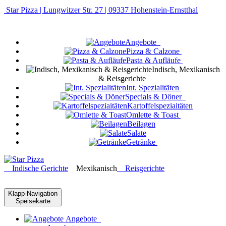
Star Pizza | Lungwitzer Str. 27 | 09337 Hohenstein-Ernstthal
Angebote
Pizza & Calzone
Pasta & Aufläufe
Indisch, Mexikanisch
& Reisgerichte
Int. Spezialitäten
Specials & Döner
Kartoffelspeziaitäten
Omlette & Toast
Beilagen
Salate
Getränke
Indische Gerichte
Mexikanisch
Reisgerichte
Klapp-Navigation
Speisekarte
Angebote