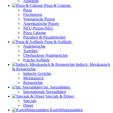
Angebote
Pizza & Calzone
Pizza
Fischpizzen
Vegetarische Pizzen
Amerikanische Pizzen
NEU-Pizzen-NEU
Pizza Calzone
Pizzabrot & Pizzabrötchen
Pasta & Aufläufe
Nudelgerichte
Tortellini
Überbackene Nudelgerichte
Frische Aufläufe
Indisch, Mexikanisch
& Reisgerichte
Indische Gerichte
Mexikanisch
Reisgerichte
Int. Spezialitäten
Internationale Spezialitäten
Specials & Döner
Specials
Döner
Kartoffelspeziaitäten